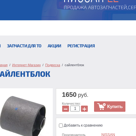
Ы
ЗАПЧАСТИ ДЛЯ ТО
АКЦИИ
РЕГИСТРАЦИЯ
авная
  /  
Интернет-Магазин
  /  
Подвеска
  /  сайлентблок
САЙЛЕНТБЛОК
1650
руб.
Количество:
Купить
−
+
Добавить к сравнению
NISSAN
Производитель