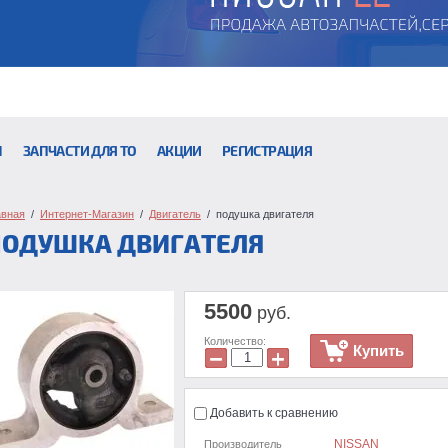
Ы
ЗАПЧАСТИ ДЛЯ ТО
АКЦИИ
РЕГИСТРАЦИЯ
авная
  /  
Интернет-Магазин
  /  
Двигатель
  /  подушка двигателя
ПОДУШКА ДВИГАТЕЛЯ
5500
руб.
Количество:
Купить
−
+
Добавить к сравнению
NISSAN
Производитель