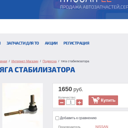
Ы
ЗАПЧАСТИ ДЛЯ ТО
АКЦИИ
РЕГИСТРАЦИЯ
авная
  /  
Интернет-Магазин
  /  
Подвеска
  /  тяга стабилизатора
ЯГА СТАБИЛИЗАТОРА
1650
руб.
Количество:
Купить
−
+
Добавить к сравнению
NISSAN
Производитель