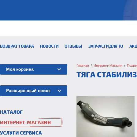
ВОЗВРАТ ТОВАРА
НОВОСТИ
ОТЗЫВЫ
ЗАПЧАСТИ ДЛЯ ТО
АК
Главная
  /  
Интернет-Магазин
  /  
Подве
Моя корзина
ТЯГА СТАБИЛИ
Расширенный поиск
КАТАЛОГ
ИНТЕРНЕТ-МАГАЗИН
УСЛУГИ СЕРВИСА