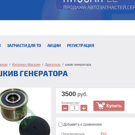
Ы
ЗАПЧАСТИ ДЛЯ ТО
АКЦИИ
РЕГИСТРАЦИЯ
авная
  /  
Интернет-Магазин
  /  
Двигатель
  /  шкив генератора
ШКИВ ГЕНЕРАТОРА
3500
руб.
Количество:
Купить
−
+
Добавить к сравнению
INA
Производитель