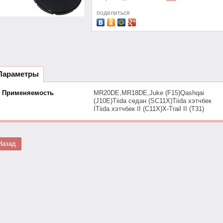
поделиться
Параметры
Применяемость
MR20DE,MR18DE,Juke (F15)Qashqai
(J10E)Tiida седан (SC11X)Tiida хэтчбек
ITiida хэтчбек II (C11X)X-Trail II (T31)
Назад