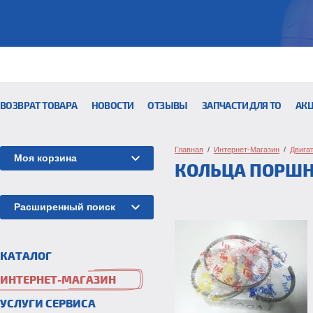
ВОЗВРАТ ТОВАРА
НОВОСТИ
ОТЗЫВЫ
ЗАПЧАСТИ ДЛЯ ТО
АК
Главная
  /  
Интернет-Магазин
  /  
Двига
Моя корзина
КОЛЬЦА ПОРШ
Расширенный поиск
КАТАЛОГ
ИНТЕРНЕТ-МАГАЗИН
УСЛУГИ СЕРВИСА