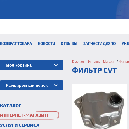
ВОЗВРАТ ТОВАРА
НОВОСТИ
ОТЗЫВЫ
ЗАПЧАСТИ ДЛЯ ТО
АК
Главная
  /  
Интернет-Магазин
  /  
Фильт
Моя корзина
ФИЛЬТР CVT
Расширенный поиск
КАТАЛОГ
ИНТЕРНЕТ-МАГАЗИН
УСЛУГИ СЕРВИСА